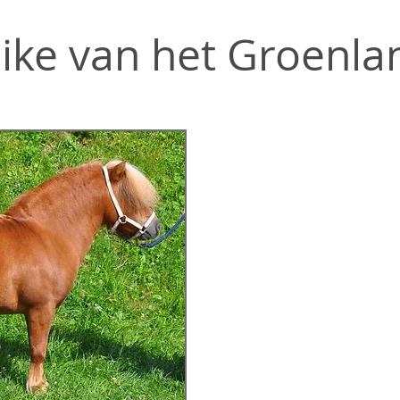
ike van het Groenla
Farbe: Fuchs
Größe: 79cm
Geb.: 08.05.1997
Vater: DD v.d.Beemste
Mutter: Beauty van de
Erfolge:
2010:
- Champion "ALLER R