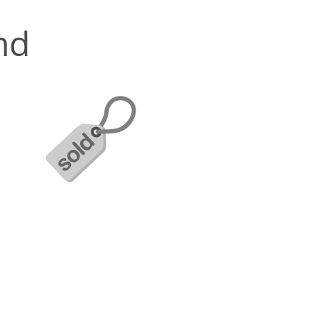
nd
r Pref
 kl. Nes
ASSEN" Zuchtschau West