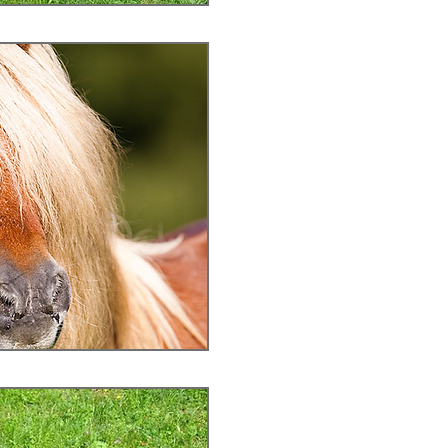
und Sieger aller She
- Champion 
INTERNATIONALE ZU
und Sieger aller She
2009:
- Körungssieger und 
- Bundeschampio
Hengstchampion "AL