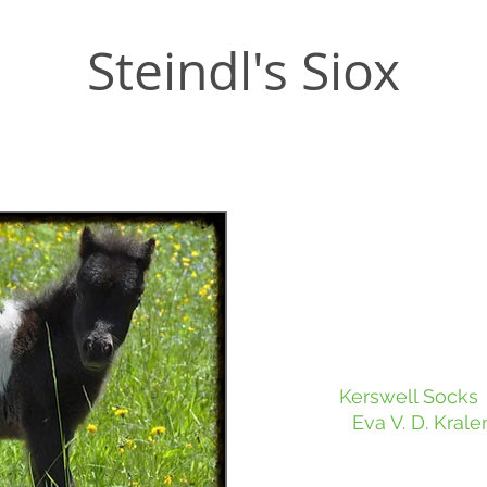
Steindl's Siox
Hengstfohlen :
Farbe : Schwarzschec
Größe : 78 cm
Geb .: 03.05.2016
Vater:
Kerswell Socks
Mutter:
Eva V. D. Krale
Erfolge: