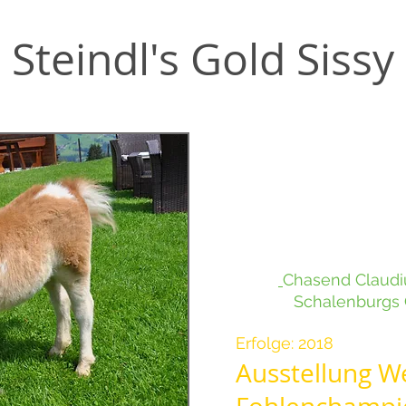
Steindl's Gold Sissy
Stutfohlen:
Farbe: Fuchsschecke
Größe: 80 cm
Geb.: 10.06.2018
Vater:
Chasend Claudi
Mutter:
Schalenburgs 
Z
Erfolge: 2018
Ausstellu