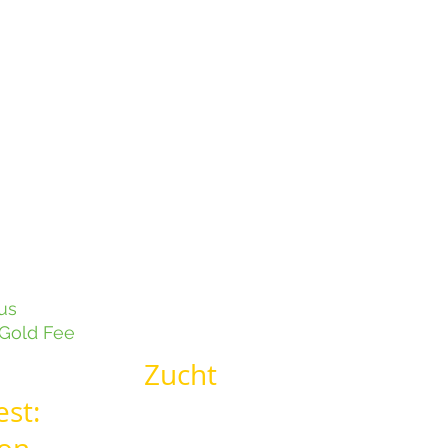
us
Gold Fee
ucht
ng West: